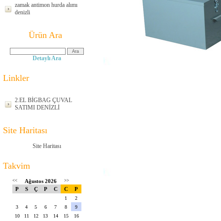
zamak antimon hurda alımı
denizli
Ürün Ara
Detaylı Ara
Linkler
2.EL BİGBAG ÇUVAL
SATIMI DENİZLİ
Site Haritası
Site Haritası
Takvim
<<
Ağustos 2026
>>
P
S
Ç
P
C
C
P
1
2
3
4
5
6
7
8
9
10
11
12
13
14
15
16