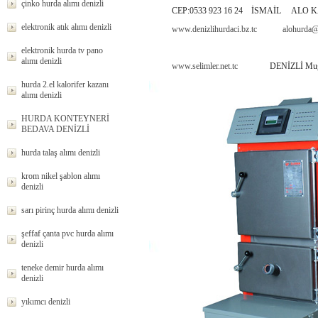
çinko hurda alımı denizli
CEP:0533 923 16 24 İSMAİL ALO K
elektronik atık alımı denizli
www.denizlihurdaci.bz.tc
alohurda@
elektronik hurda tv pano
alımı denizli
www.selimler.net.tc
DENİZLİ Muğla burdu
hurda 2.el kalorifer kazanı
alımı denizli
HURDA KONTEYNERİ
BEDAVA DENİZLİ
hurda talaş alımı denizli
krom nikel şablon alımı
denizli
sarı pirinç hurda alımı denizli
şeffaf çanta pvc hurda alımı
denizli
teneke demir hurda alımı
denizli
yıkımcı denizli