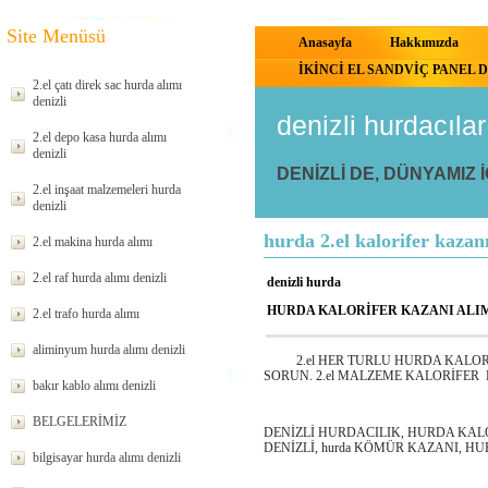
Site Menüsü
Anasayfa
Hakkımızda
İKİNCİ EL SANDVİÇ PANEL D
2.el çatı direk sac hurda alımı
denizli
denizli hurdacı
2.el depo kasa hurda alımı
denizli
DENİZLİ DE, DÜNYAMIZ 
2.el inşaat malzemeleri hurda
denizli
hurda 2.el kalorifer kazanı
2.el makina hurda alımı
2.el raf hurda alımı denizli
denizli hurda
HURDA KALORİFER KAZANI ALIM
2.el trafo hurda alımı
aliminyum hurda alımı denizli
2.el HER TURLU HURDA KALORİFE
SORUN. 2.el MALZEME KALORİFER
bakır kablo alımı denizli
BELGELERİMİZ
DENİZLİ HURDACILIK, HURDA KALO
DENİZLİ, hurda KÖMÜR KAZANI, H
bilgisayar hurda alımı denizli